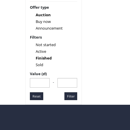
Offer type
Auction
Buy now
Announcement
Filters
Not started
Active
Finished
Sold
Value (zł)
-
Reset
Filter