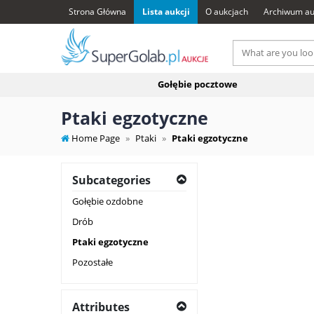
Strona Główna
Lista aukcji
O aukcjach
Archiwum au
Gołębie pocztowe
Ptaki egzotyczne
Home Page
Ptaki
Ptaki egzotyczne
Subcategories
Gołębie ozdobne
Drób
Ptaki egzotyczne
Pozostałe
Attributes