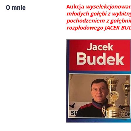
O mnie
Aukcja
wyselekcjonowa
młodych gołębi z wybit
pochodzeniem z
gołębni
rozpłodowego JACEK BU