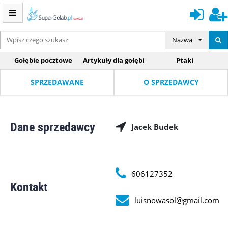
Nazwa
Gołębie pocztowe
Artykuły dla gołębi
Ptaki
SPRZEDAWANE
O SPRZEDAWCY
Dane sprzedawcy
Jacek Budek
606127352
Kontakt
luisnowasol@gmail.com